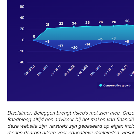
Disclaimer: Beleggen brengt risico’s met zich mee. Onze 
Raadpleeg altijd een adviseur bij het maken van financiël
deze website zijn verstrekt zijn gebaseerd op eigen inz
dienen daarom alleen voor educatieve doeleinden. Result