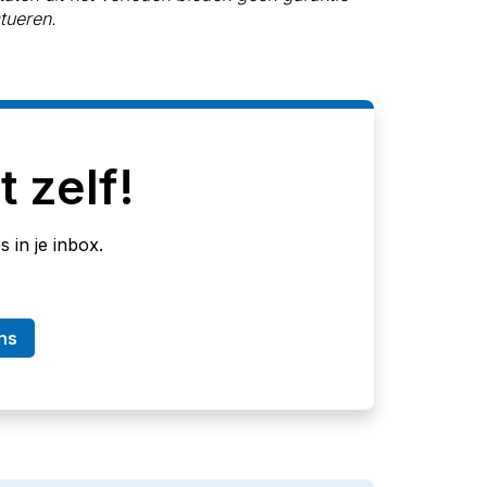
tueren.
t zelf!
 in je inbox.
ns