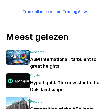
Track all markets on TradingView
Meest gelezen
Research
ASM International: turbulent to
great heights
Crypto
Hyperliquid: The new star in the
DeFi landscape
Research
Composition of the AEX Index