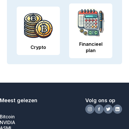
Financieel
Crypto
plan
Meest gelezen
Volg ons op
Bitcoin
NVIDIA
ASML