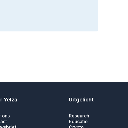
r Yelza
Uitgelicht
 ons
Research
act
Educatie
wsbrief
Crypto