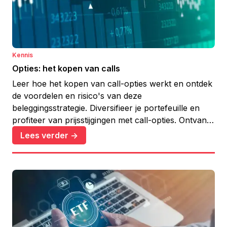
Kennis
Opties: het kopen van calls
Leer hoe het kopen van call-opties werkt en ontdek
de voordelen en risico's van deze
beleggingsstrategie. Diversifieer je portefeuille en
profiteer van prijsstijgingen met call-opties. Ontvang
waardevolle inzichten bij Yelza.com.
Lees verder ->