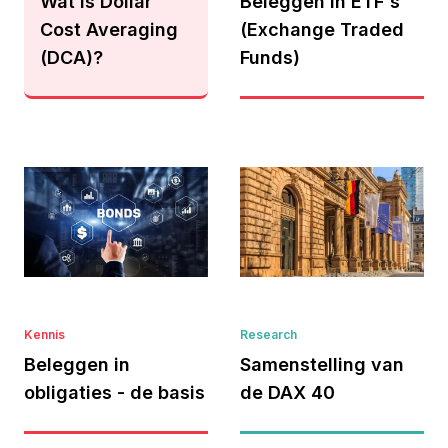
Wat is Dollar
Beleggen in ETF's
Cost Averaging
(Exchange Traded
(DCA)?
Funds)
Kennis
Research
Beleggen in
Samenstelling van
obligaties - de basis
de DAX 40