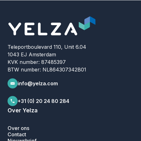
Teleportboulevard 110, Unit 6.04
1043 EJ Amsterdam
KVK number: 87485397
BTW number: NL864307342B01
info@yelza.com
+31 (0) 20 24 80 284
Over Yelza
Over ons
Contact
Nieuwsbrief