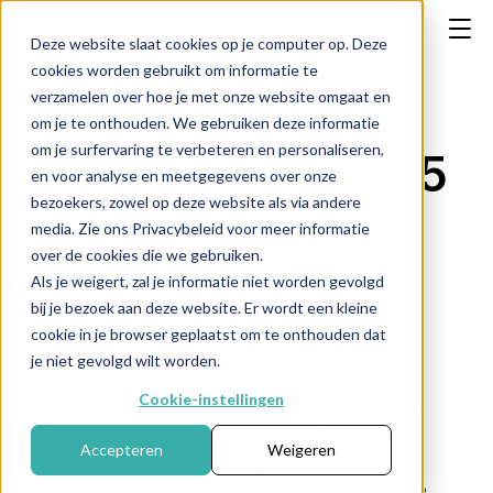
Deze website slaat cookies op je computer op. Deze
cookies worden gebruikt om informatie te
verzamelen over hoe je met onze website omgaat en
om je te onthouden. We gebruiken deze informatie
om je surfervaring te verbeteren en personaliseren,
Beursagenda: 25
en voor analyse en meetgegevens over onze
bezoekers, zowel op deze website als via andere
mei - 29 mei
media. Zie ons Privacybeleid voor meer informatie
over de cookies die we gebruiken.
2026
Als je weigert, zal je informatie niet worden gevolgd
bij je bezoek aan deze website. Er wordt een kleine
cookie in je browser geplaatst om te onthouden dat
Publicatiedatum: 22 mei 2026
je niet gevolgd wilt worden.
Cookie-instellingen
In dit weekendbericht van Money Care geven
wij een overzicht van de belangrijkste macro-
Accepteren
Weigeren
economische ontwikkelingen en
bedrijfsresultaten die de financiële markten de