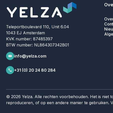
Ove
Over
Cont
Teleportboulevard 110, Unit 6.04
Nieu
1043 EJ Amsterdam
Alg
KVK number: 87485397
BTW number: NL864307342B01
info@yelza.com
+31 (0) 20 24 80 284
© 2026 Yelza. Alle rechten voorbehouden. Het is niet 
reproduceren, of op een andere manier te gebruiken.