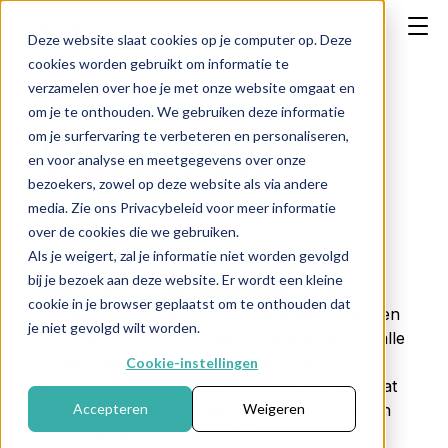
Deze website slaat cookies op je computer op. Deze
cookies worden gebruikt om informatie te
verzamelen over hoe je met onze website omgaat en
om je te onthouden. We gebruiken deze informatie
om je surfervaring te verbeteren en personaliseren,
Wat is NAV?
en voor analyse en meetgegevens over onze
bezoekers, zowel op deze website als via andere
media. Zie ons Privacybeleid voor meer informatie
over de cookies die we gebruiken.
← Terug naar FAQ
Als je weigert, zal je informatie niet worden gevolgd
bij je bezoek aan deze website. Er wordt een kleine
NAV
staat voor
Net Asset Value
, in het
cookie in je browser geplaatst om te onthouden dat
Nederlands ook wel intrinsieke waarde van een
je niet gevolgd wilt worden.
fonds genoemd. Het is de totale waarde van alle
beleggingen in een fonds, gedeeld door het
Cookie-instellingen
aantal uitstaande fondsdeelnemingen. NAV laat
dus zien hoeveel één aandeel of participatie in
Accepteren
Weigeren
het fonds werkelijk waard is.