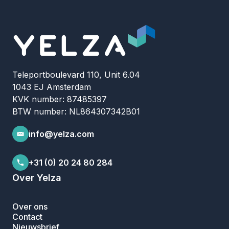
Teleportboulevard 110, Unit 6.04
1043 EJ Amsterdam
KVK number: 87485397
BTW number: NL864307342B01
info@yelza.com
+31 (0) 20 24 80 284
Over Yelza
Over ons
Contact
Nieuwsbrief