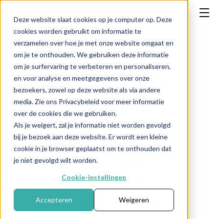
Deze website slaat cookies op je computer op. Deze
cookies worden gebruikt om informatie te
verzamelen over hoe je met onze website omgaat en
om je te onthouden. We gebruiken deze informatie
om je surfervaring te verbeteren en personaliseren,
Wat is
en voor analyse en meetgegevens over onze
bezoekers, zowel op deze website als via andere
underwriting?
media. Zie ons Privacybeleid voor meer informatie
over de cookies die we gebruiken.
Als je weigert, zal je informatie niet worden gevolgd
bij je bezoek aan deze website. Er wordt een kleine
← Terug naar FAQ
cookie in je browser geplaatst om te onthouden dat
je niet gevolgd wilt worden.
Underwriting
is
het
proces
waarbij
een
financiële
instelling,
meestal
een
Cookie-instellingen
investeringsbank,
het
risico
beoordeelt
en
Accepteren
Weigeren
beheert
bij
het
uitgeven
van
nieuwe
effecten
zoals
aandelen
of
obligaties.
Dit
gebeurt
vaak