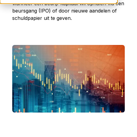
wanneer
een
bedrijf
kapitaal
wil
ophalen
via
een
beursgang (
IPO)
of
door
nieuwe
aandelen
of
schuldpapier
uit
te
geven.