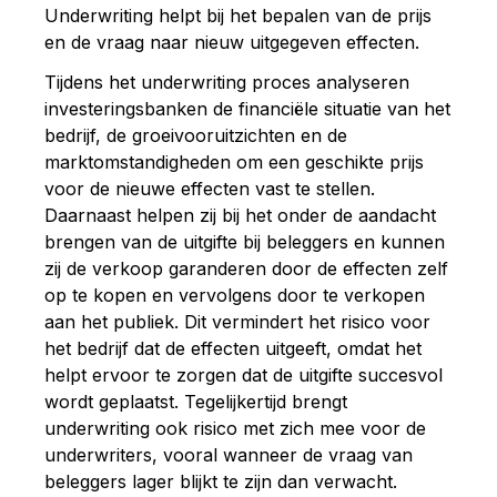
Underwriting
helpt
bij
het
bepalen
van
de
prijs
en
de
vraag
naar
nieuw
uitgegeven
effecten.
Tijdens
het
underwriting
proces
analyseren
investeringsbanken
de
financiële
situatie
van
het
bedrijf,
de
groeivooruitzichten
en
de
marktomstandigheden
om
een
geschikte
prijs
voor
de
nieuwe
effecten
vast
te
stellen.
Daarnaast
helpen
zij
bij
het
onder
de
aandacht
brengen
van
de
uitgifte
bij
beleggers
en
kunnen
zij
de
verkoop
garanderen
door
de
effecten
zelf
op
te
kopen
en
vervolgens
door
te
verkopen
aan
het
publiek.
Dit
vermindert
het
risico
voor
het
bedrijf
dat
de
effecten
uitgeeft,
omdat
het
helpt
ervoor
te
zorgen
dat
de
uitgifte
succesvol
wordt
geplaatst.
Tegelijkertijd
brengt
underwriting
ook
risico
met
zich
mee
voor
de
underwriters,
vooral
wanneer
de
vraag
van
beleggers
lager
blijkt
te
zijn
dan
verwacht.