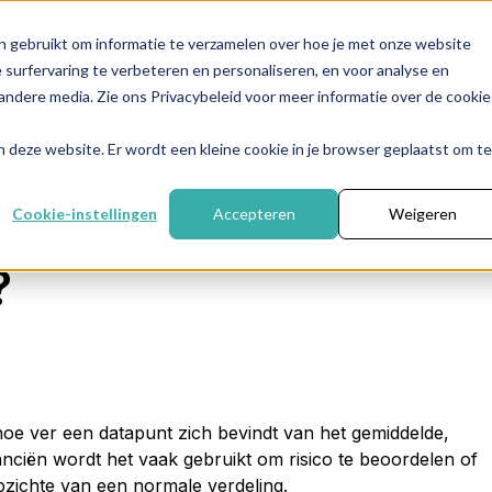
n gebruikt om informatie te verzamelen over hoe je met onze website
Nieuwsbrief
info@y
surfervaring te verbeteren en personaliseren, en voor analyse en
ndere media. Zie ons Privacybeleid voor meer informatie over de cookie
Financieel plan
FAQ
Over Yelza
aan deze website. Er wordt een kleine cookie in je browser geplaatst om te
Cookie-instellingen
Accepteren
Weigeren
?
 hoe ver een datapunt zich bevindt van het gemiddelde,
nanciën wordt het vaak gebruikt om risico te beoordelen of
zichte van een normale verdeling.