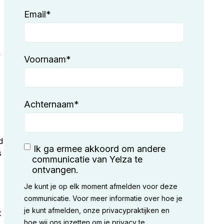
Email
*
f
Voornaam
*
Achternaam
*
d
Ik ga ermee akkoord om andere
s
communicatie van Yelza te
ontvangen.
Je kunt je op elk moment afmelden voor deze
communicatie. Voor meer informatie over hoe je
Z
je kunt afmelden, onze privacypraktijken en
t
hoe wij ons inzetten om je privacy te