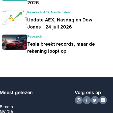
2026
Research
AEX
Nasdaq
dow
Update AEX, Nasdaq en Dow
Jones - 24 juli 2026
Research
Tesla breekt records, maar de
rekening loopt op
Meest gelezen
Volg ons op
Bitcoin
NVIDIA