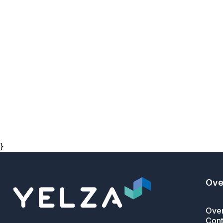
}
Ove
Over
Cont