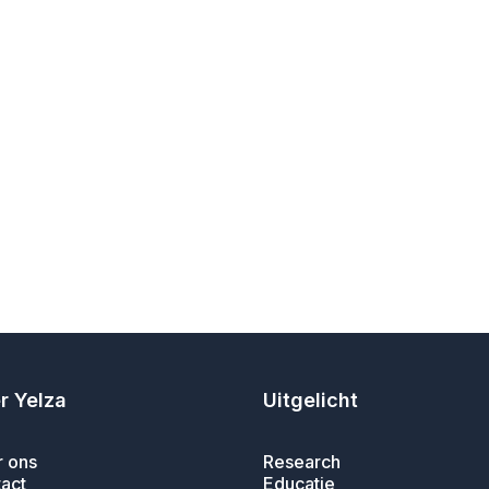
r Yelza
Uitgelicht
 ons
Research
act
Educatie