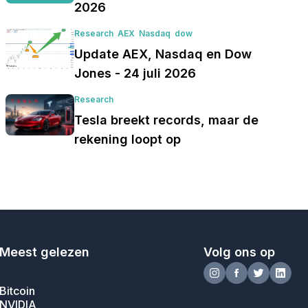
2026
Research
AEX
Nasdaq
dow
Update AEX, Nasdaq en Dow
Jones - 24 juli 2026
Research
Tesla breekt records, maar de
rekening loopt op
Meest gelezen
Volg ons op
Bitcoin
NVIDIA