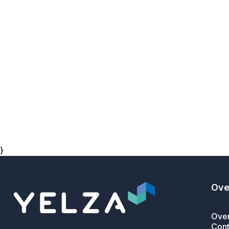
}
Ove
Over
Cont