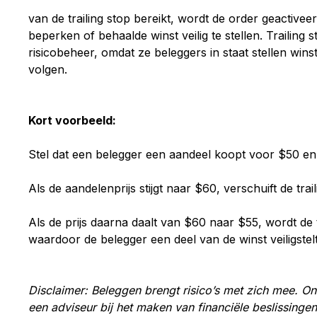
van
de
trailing
stop
bereikt,
wordt
de
order
geactivee
beperken
of
behaalde
winst
veilig
te
stellen.
Trailing
s
risicobeheer,
omdat
ze
beleggers
in
staat
stellen
wins
volgen.
Kort voorbeeld:
Stel
dat
een
belegger
een
aandeel
koopt
voor $
50
e
Als
de
aandelenprijs
stijgt
naar $
60,
verschuift
de
trai
Als
de
prijs
daarna
daalt
van $
60
naar $
55,
wordt
de
waardoor
de
belegger
een
deel
van
de
winst
veiligstelt
Disclaimer: Beleggen brengt risico’s met zich mee. Onz
een adviseur bij het maken van financiële beslissingen