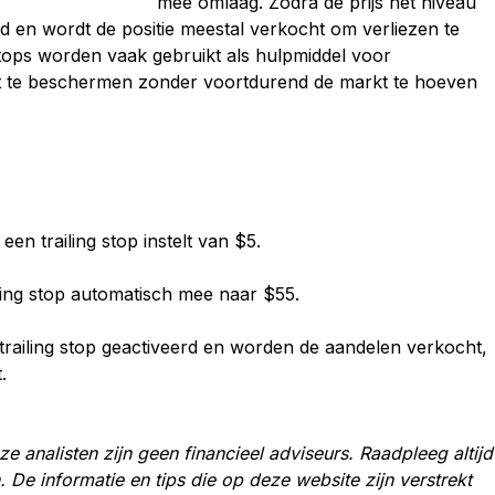
mee
omlaag.
Zodra
de
prijs
het
niveau
rd
en
wordt
de
positie
meestal
verkocht
om
verliezen
te
tops
worden
vaak
gebruikt
als
hulpmiddel
voor
t
te
beschermen
zonder
voortdurend
de
markt
te
hoeven
n
een
trailing
stop
instelt
van $
5.
ling
stop
automatisch
mee
naar $
55.
trailing
stop
geactiveerd
en
worden
de
aandelen
verkocht,
.
e analisten zijn geen financieel adviseurs. Raadpleeg altijd
. De informatie en tips die op deze website zijn verstrekt