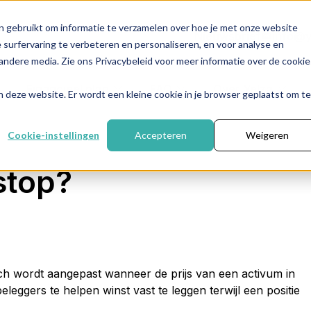
n gebruikt om informatie te verzamelen over hoe je met onze website
Nieuwsbrief
info@y
surfervaring te verbeteren en personaliseren, en voor analyse en
ndere media. Zie ons Privacybeleid voor meer informatie over de cookie
Financieel plan
FAQ
Over Yelza
aan deze website. Er wordt een kleine cookie in je browser geplaatst om te
Cookie-instellingen
Accepteren
Weigeren
 stop?
sch
wordt
aangepast
wanneer
de
prijs
van
een
activum
in
beleggers
te
helpen
winst
vast
te
leggen
terwijl
een
positie