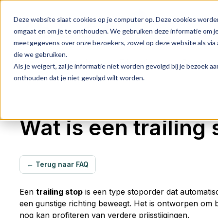
Deze website slaat cookies op je computer op. Deze cookies worde
omgaat en om je te onthouden. We gebruiken deze informatie om je 
meetgegevens over onze bezoekers, zowel op deze website als via a
die we gebruiken.
Home
Research
Educatie
Crypto
Als je weigert, zal je informatie niet worden gevolgd bij je bezoek 
onthouden dat je niet gevolgd wilt worden.
Wat is een trailing
← Terug naar FAQ
Een
trailing
stop
is
een
type
stoporder
dat
automati
een
gunstige
richting
beweegt.
Het
is
ontworpen
om
nog
kan
profiteren
van
verdere
prijsstijgingen.