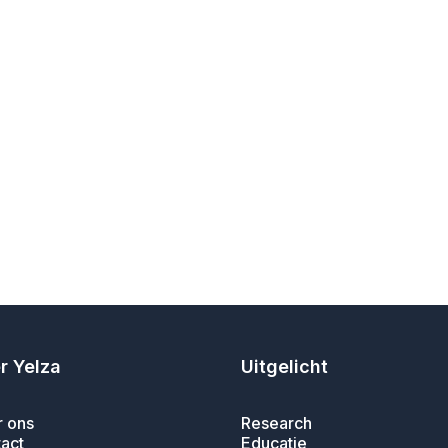
r Yelza
Uitgelicht
 ons
Research
act
Educatie