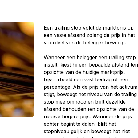
Een
trailing
stop
volgt
de
marktprijs
op
een
vaste
afstand
zolang
de
prijs
in
het
voordeel
van
de
belegger
beweegt.
Wanneer
een
belegger
een
trailing
stop
instelt,
kiest
hij
een
bepaalde
afstand
te
opzichte
van
de
huidige
marktprijs,
bijvoorbeeld
een
vast
bedrag
of
een
percentage.
Als
de
prijs
van
het
activum
stijgt,
beweegt
het
niveau
van
de
trailing
stop
mee
omhoog
en
blijft
dezelfde
afstand
behouden
ten
opzichte
van
de
nieuwe
hogere
prijs.
Wanneer
de
prijs
echter
begint
te
dalen,
blijft
het
stopniveau
gelijk
en
beweegt
het
niet