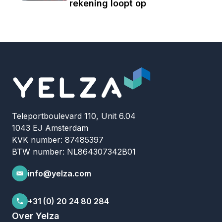
rekening loopt op
Teleportboulevard 110, Unit 6.04
1043 EJ Amsterdam
KVK number: 87485397
BTW number: NL864307342B01
info@yelza.com
+31 (0) 20 24 80 284
Over Yelza