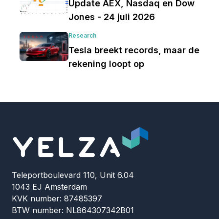
Update AEX, Nasdaq en Dow
Jones - 24 juli 2026
Research
Tesla breekt records, maar de
rekening loopt op
Teleportboulevard 110, Unit 6.04
1043 EJ Amsterdam
KVK number: 87485397
BTW number: NL864307342B01