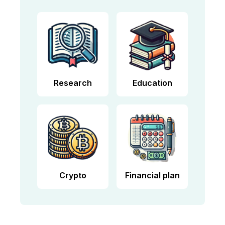
Research
Education
Crypto
Financial plan