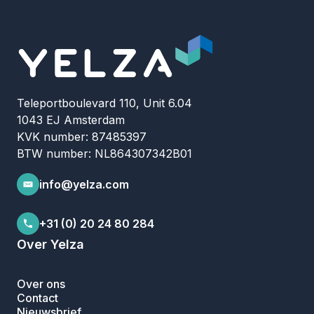
Teleportboulevard 110, Unit 6.04
1043 EJ Amsterdam
KVK number: 87485397
BTW number: NL864307342B01
info@yelza.com
+31 (0) 20 24 80 284
Over Yelza
Over ons
Contact
Nieuwsbrief