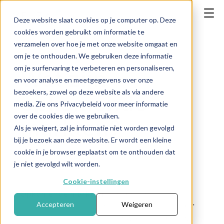
Deze website slaat cookies op je computer op. Deze
cookies worden gebruikt om informatie te
verzamelen over hoe je met onze website omgaat en
om je te onthouden. We gebruiken deze informatie
om je surfervaring te verbeteren en personaliseren,
Wat zijn
en voor analyse en meetgegevens over onze
bezoekers, zowel op deze website als via andere
opkomende
media. Zie ons Privacybeleid voor meer informatie
over de cookies die we gebruiken.
markten?
Als je weigert, zal je informatie niet worden gevolgd
bij je bezoek aan deze website. Er wordt een kleine
cookie in je browser geplaatst om te onthouden dat
je niet gevolgd wilt worden.
← Terug naar FAQ
Cookie-instellingen
Opkomende markten
zijn landen met
Accepteren
Weigeren
economieën die nog in ontwikkeling zijn, maar
sneller groeien dan veel ontwikkelde landen.