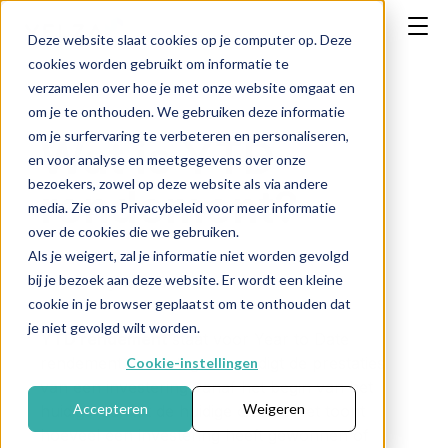
Deze website slaat cookies op je computer op. Deze
cookies worden gebruikt om informatie te
verzamelen over hoe je met onze website omgaat en
om je te onthouden. We gebruiken deze informatie
om je surfervaring te verbeteren en personaliseren,
Wat is YTD
en voor analyse en meetgegevens over onze
bezoekers, zowel op deze website als via andere
rendement?
media. Zie ons Privacybeleid voor meer informatie
over de cookies die we gebruiken.
Als je weigert, zal je informatie niet worden gevolgd
bij je bezoek aan deze website. Er wordt een kleine
← Terug naar FAQ
cookie in je browser geplaatst om te onthouden dat
je niet gevolgd wilt worden.
YTD rendement
staat voor Year to Date
rendement en vertegenwoordigt de prestaties
Cookie-instellingen
van een investering vanaf het begin van het
Accepteren
Weigeren
huidige jaar tot de huidige datum. Het toont
hoeveel een investering heeft gewonnen of