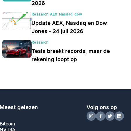
2026
Research
AEX
Nasdaq
dow
Update AEX, Nasdaq en Dow
Jones - 24 juli 2026
Research
Tesla breekt records, maar de
rekening loopt op
Meest gelezen
Volg ons op
Bitcoin
NVIDIA