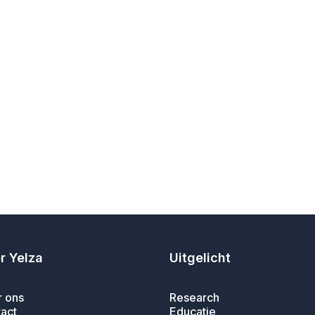
r Yelza
Uitgelicht
 ons
Research
act
Educatie