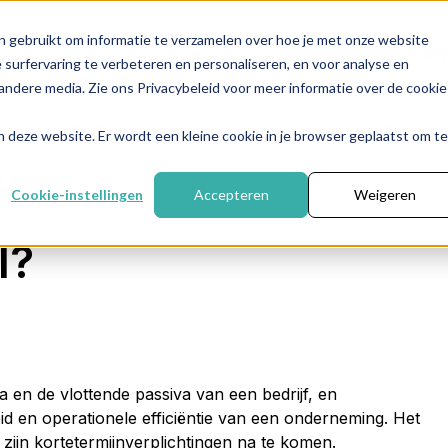
n gebruikt om informatie te verzamelen over hoe je met onze website
Nieuwsbrief
info@y
surfervaring te verbeteren en personaliseren, en voor analyse en
ndere media. Zie ons Privacybeleid voor meer informatie over de cookie
Financieel plan
FAQ
Over Yelza
aan deze website. Er wordt een kleine cookie in je browser geplaatst om te
Cookie-instellingen
Accepteren
Weigeren
l?
va en de vlottende passiva van een bedrijf, en
id en operationele efficiëntie van een onderneming. Het
 zijn kortetermijnverplichtingen na te komen.