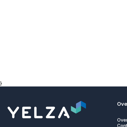
}
Ove
Over
Cont