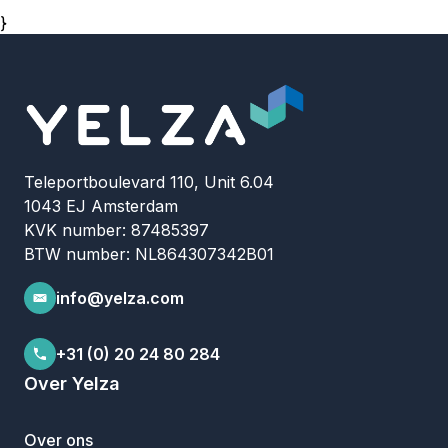
}
Teleportboulevard 110, Unit 6.04
1043 EJ Amsterdam
KVK number: 87485397
BTW number: NL864307342B01
info@yelza.com
+31 (0) 20 24 80 284
Over Yelza
Over ons