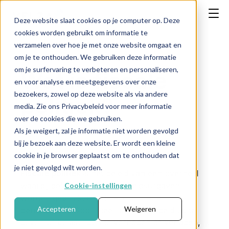
Deze website slaat cookies op je computer op. Deze
cookies worden gebruikt om informatie te
verzamelen over hoe je met onze website omgaat en
om je te onthouden. We gebruiken deze informatie
om je surfervaring te verbeteren en personaliseren,
Wat is fiscale
en voor analyse en meetgegevens over onze
bezoekers, zowel op deze website als via andere
politiek?
media. Zie ons Privacybeleid voor meer informatie
over de cookies die we gebruiken.
Als je weigert, zal je informatie niet worden gevolgd
bij je bezoek aan deze website. Er wordt een kleine
← Terug naar FAQ
cookie in je browser geplaatst om te onthouden dat
je niet gevolgd wilt worden.
Fiscale politiek
is het beleid van een overheid
waarbij belastingen en overheidsuitgaven
Cookie-instellingen
worden gebruikt om de economie te
Accepteren
Weigeren
beïnvloeden. Door meer of minder geld uit te
geven of belastingen te verhogen of verlagen,