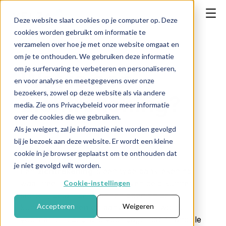
Deze website slaat cookies op je computer op. Deze
cookies worden gebruikt om informatie te
verzamelen over hoe je met onze website omgaat en
om je te onthouden. We gebruiken deze informatie
om je surfervaring te verbeteren en personaliseren,
Wat is een
en voor analyse en meetgegevens over onze
bezoekers, zowel op deze website als via andere
zichtrekening?
media. Zie ons Privacybeleid voor meer informatie
over de cookies die we gebruiken.
Als je weigert, zal je informatie niet worden gevolgd
bij je bezoek aan deze website. Er wordt een kleine
← Terug naar FAQ
cookie in je browser geplaatst om te onthouden dat
je niet gevolgd wilt worden.
Een
zichtrekening
is een type bankrekening
waarmee individuen of bedrijven geld kunnen
Cookie-instellingen
storten, betalingen kunnen doen en geld
Accepteren
Weigeren
kunnen opnemen op aanvraag. Het wordt
voornamelijk gebruikt voor dagelijkse financiële