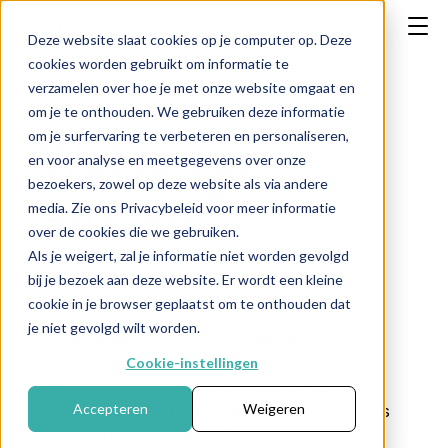
Deze website slaat cookies op je computer op. Deze
cookies worden gebruikt om informatie te
verzamelen over hoe je met onze website omgaat en
om je te onthouden. We gebruiken deze informatie
om je surfervaring te verbeteren en personaliseren,
Wat is een
en voor analyse en meetgegevens over onze
bezoekers, zowel op deze website als via andere
quorum?
media. Zie ons Privacybeleid voor meer informatie
over de cookies die we gebruiken.
Als je weigert, zal je informatie niet worden gevolgd
bij je bezoek aan deze website. Er wordt een kleine
← Terug naar FAQ
cookie in je browser geplaatst om te onthouden dat
je niet gevolgd wilt worden.
Een
quorum
is het minimale aantal leden of
stemrechten dat aanwezig moet zijn bij een
Cookie-instellingen
vergadering om besluiten rechtsgeldig te
Accepteren
Weigeren
kunnen nemen. Bij bedrijven en organisaties is
een quorum vaak vereist voor