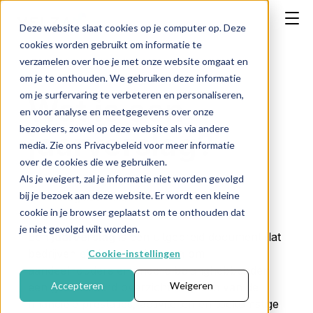
Deze website slaat cookies op je computer op. Deze
cookies worden gebruikt om informatie te
verzamelen over hoe je met onze website omgaat en
om je te onthouden. We gebruiken deze informatie
om je surfervaring te verbeteren en personaliseren,
Wat is een
en voor analyse en meetgegevens over onze
bezoekers, zowel op deze website als via andere
jaarverslag?
media. Zie ons Privacybeleid voor meer informatie
over de cookies die we gebruiken.
Als je weigert, zal je informatie niet worden gevolgd
bij je bezoek aan deze website. Er wordt een kleine
← Terug naar FAQ
cookie in je browser geplaatst om te onthouden dat
je niet gevolgd wilt worden.
Een
jaarverslag
is een uitgebreid document dat
bedrijven elk jaar produceren om
Cookie-instellingen
aandeelhouders en andere belanghebbenden
Accepteren
Weigeren
een gedetailleerd overzicht te geven van de
financiële prestaties, activiteiten en toekomstige