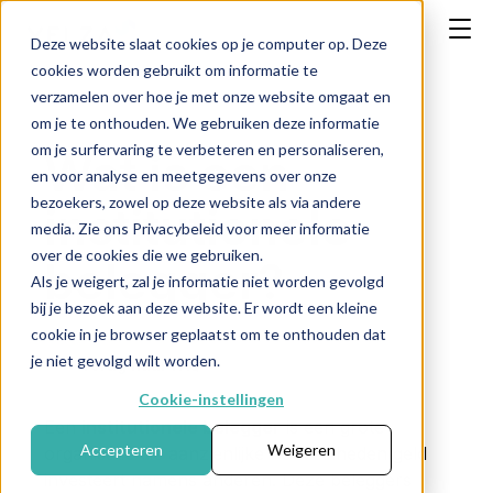
Deze website slaat cookies op je computer op. Deze
cookies worden gebruikt om informatie te
verzamelen over hoe je met onze website omgaat en
om je te onthouden. We gebruiken deze informatie
om je surfervaring te verbeteren en personaliseren,
Wat is een
en voor analyse en meetgegevens over onze
bezoekers, zowel op deze website als via andere
institutionele
media. Zie ons Privacybeleid voor meer informatie
over de cookies die we gebruiken.
belegger?
Als je weigert, zal je informatie niet worden gevolgd
bij je bezoek aan deze website. Er wordt een kleine
cookie in je browser geplaatst om te onthouden dat
je niet gevolgd wilt worden.
← Terug naar FAQ
Cookie-instellingen
Een
institutionele belegger
is een grote
Accepteren
Weigeren
organisatie die aanzienlijke hoeveelheden geld
investeert namens anderen. Deze beleggers