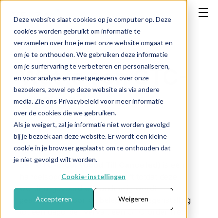
Deze website slaat cookies op je computer op. Deze
cookies worden gebruikt om informatie te
verzamelen over hoe je met onze website omgaat en
om je te onthouden. We gebruiken deze informatie
om je surfervaring te verbeteren en personaliseren,
Wat is een GTC-
en voor analyse en meetgegevens over onze
bezoekers, zowel op deze website als via andere
order?
media. Zie ons Privacybeleid voor meer informatie
over de cookies die we gebruiken.
Als je weigert, zal je informatie niet worden gevolgd
bij je bezoek aan deze website. Er wordt een kleine
← Terug naar FAQ
cookie in je browser geplaatst om te onthouden dat
je niet gevolgd wilt worden.
Een
GTC-order (Good Till Cancelled)
is een
handelsopdracht die actief blijft totdat deze
Cookie-instellingen
wordt uitgevoerd of handmatig wordt
Accepteren
Weigeren
geannuleerd door de belegger. In tegenstelling
tot een dagorder vervalt een GTC-order niet