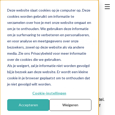
Deze website slaat cookies op je computer op. Deze
cookies worden gebruikt om informatie te
verzamelen over hoe je met onze website omgaat en
om je te onthouden. We gebruiken deze informatie
om je surfervaring te verbeteren en personaliseren,
Wat is een flash
en voor analyse en meetgegevens over onze
bezoekers, zowel op deze website als via andere
crash?
media. Zie ons Privacybeleid voor meer informatie
over de cookies die we gebruiken.
Als je weigert, zal je informatie niet worden gevolgd
bij je bezoek aan deze website. Er wordt een kleine
← Terug naar FAQ
cookie in je browser geplaatst om te onthouden dat
je niet gevolgd wilt worden.
Een
flash crash
is een plotselinge en zeer
snelle daling van koersen op de financiële
Cookie-instellingen
markt, gevolgd door een vaak even snel herstel.
Accepteren
Weigeren
Zo’n koersval vindt meestal binnen minuten of
zelfs seconden plaats en wordt gekenmerkt