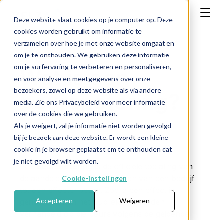
Deze website slaat cookies op je computer op. Deze
cookies worden gebruikt om informatie te
verzamelen over hoe je met onze website omgaat en
om je te onthouden. We gebruiken deze informatie
om je surfervaring te verbeteren en personaliseren,
Wat is een
en voor analyse en meetgegevens over onze
bezoekers, zowel op deze website als via andere
beursnotering?
media. Zie ons Privacybeleid voor meer informatie
over de cookies die we gebruiken.
Als je weigert, zal je informatie niet worden gevolgd
bij je bezoek aan deze website. Er wordt een kleine
← Terug naar FAQ
cookie in je browser geplaatst om te onthouden dat
je niet gevolgd wilt worden.
Een
beursnotering
is de officiële toelating van
de aandelen of andere effecten van een bedrijf
Cookie-instellingen
tot een effectenbeurs. Zodra een effect is
Accepteren
Weigeren
genoteerd, kan het publiekelijk worden
verhandeld op die beurs volgens de geldende