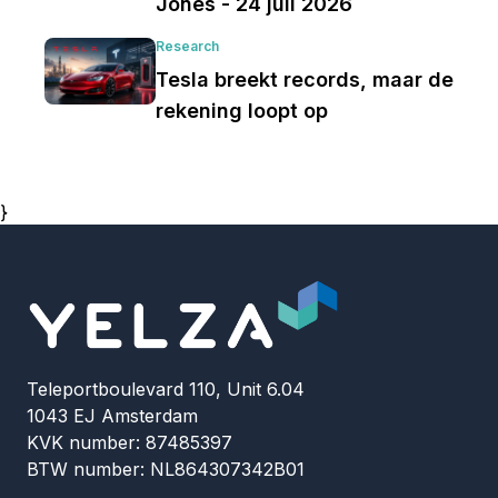
Jones - 24 juli 2026
Research
Tesla breekt records, maar de
rekening loopt op
}
Teleportboulevard 110, Unit 6.04
1043 EJ Amsterdam
KVK number: 87485397
BTW number: NL864307342B01