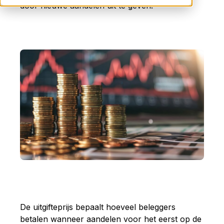
door
nieuwe
aandelen
uit
te
geven.
De
uitgifteprijs
bepaalt
hoeveel
beleggers
betalen
wanneer
aandelen
voor
het
eerst
op
de