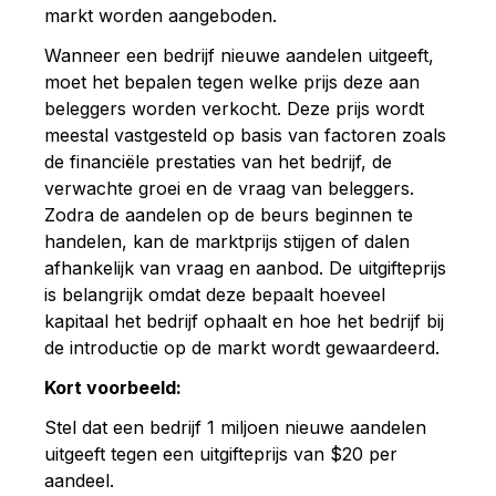
markt
worden
aangeboden.
Wanneer
een
bedrijf
nieuwe
aandelen
uitgeeft,
moet
het
bepalen
tegen
welke
prijs
deze
aan
beleggers
worden
verkocht.
Deze
prijs
wordt
meestal
vastgesteld
op
basis
van
factoren
zoals
de
financiële
prestaties
van
het
bedrijf,
de
verwachte
groei
en
de
vraag
van
beleggers.
Zodra
de
aandelen
op
de
beurs
beginnen
te
handelen,
kan
de
marktprijs
stijgen
of
dalen
afhankelijk
van
vraag
en
aanbod.
De
uitgifteprijs
is
belangrijk
omdat
deze
bepaalt
hoeveel
kapitaal
het
bedrijf
ophaalt
en
hoe
het
bedrijf
bij
de
introductie
op
de
markt
wordt
gewaardeerd.
Kort voorbeeld:
Stel
dat
een
bedrijf
1
miljoen
nieuwe
aandelen
uitgeeft
tegen
een
uitgifteprijs
van $
20
per
aandeel.