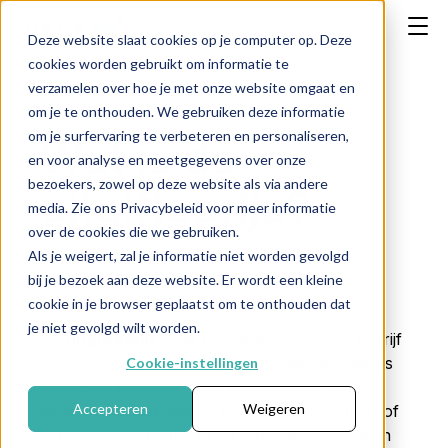
Deze website slaat cookies op je computer op. Deze
cookies worden gebruikt om informatie te
verzamelen over hoe je met onze website omgaat en
om je te onthouden. We gebruiken deze informatie
om je surfervaring te verbeteren en personaliseren,
Wat is de
en voor analyse en meetgegevens over onze
bezoekers, zowel op deze website als via andere
uitgifteprijs?
media. Zie ons Privacybeleid voor meer informatie
over de cookies die we gebruiken.
Als je weigert, zal je informatie niet worden gevolgd
bij je bezoek aan deze website. Er wordt een kleine
← Terug naar FAQ
cookie in je browser geplaatst om te onthouden dat
je niet gevolgd wilt worden.
De
uitgifteprijs
is
de
prijs
waartegen
een
bedrijf
voor
het
eerst
nieuwe
aandelen
aan
beleggers
Cookie-instellingen
verkoopt
wanneer
het
aandelen
uitgeeft.
Dit
Accepteren
Weigeren
gebeurt
meestal
tijdens
een
beursgang (
IPO)
of
wanneer
een
bedrijf
extra
kapitaal
wil
ophalen