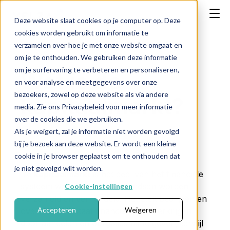
Deze website slaat cookies op je computer op. Deze
cookies worden gebruikt om informatie te
verzamelen over hoe je met onze website omgaat en
om je te onthouden. We gebruiken deze informatie
om je surfervaring te verbeteren en personaliseren,
Wat is de
en voor analyse en meetgegevens over onze
bezoekers, zowel op deze website als via andere
kapitaalmarkt?
media. Zie ons Privacybeleid voor meer informatie
over de cookies die we gebruiken.
Als je weigert, zal je informatie niet worden gevolgd
bij je bezoek aan deze website. Er wordt een kleine
← Terug naar FAQ
cookie in je browser geplaatst om te onthouden dat
je niet gevolgd wilt worden.
De
kapitaalmarkt
is het deel van het financiële
systeem waar langetermijnfondsen worden
Cookie-instellingen
verzameld en verhandeld. Het stelt bedrijven en
Accepteren
Weigeren
overheden in staat financiering te verkrijgen
door aandelen en obligaties uit te geven, terwijl