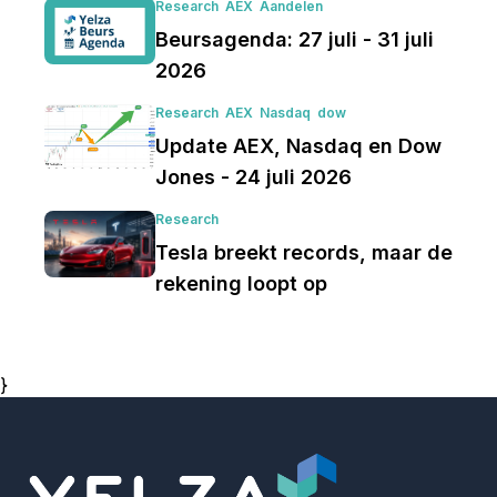
Research
AEX
Aandelen
Beursagenda: 27 juli - 31 juli
2026
Research
AEX
Nasdaq
dow
Update AEX, Nasdaq en Dow
Jones - 24 juli 2026
Research
Tesla breekt records, maar de
rekening loopt op
}