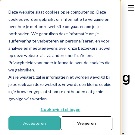
Deze website slaat cookies op je computer op. Deze
cookies worden gebruikt om informatie te verzamelen
over hoe je met onze website omgaat en om je te
onthouden. We gebruiken deze informatie om je
surfervaring te verbeteren en personaliseren, en voor
Allianz: historie,
analyse en meetgegevens over onze bezoekers, zowel
op deze website als via andere media. Zie ons
kerncijfers en
Privacybeleid voor meer informatie over de cookies die
we gebruiken.
koersontwikkeling
Als je weigert, zal je informatie niet worden gevolgd bij
je bezoek aan deze website. Er wordt een kleine cookie
in je browser geplaatst om te onthouden dat je niet
Publicatiedatum: 13 Januari 2025
gevolgd wilt worden.
Cookie-instellingen
Allianz is een van de grootste verzekeraars en
Accepteren
Weigeren
vermogensbeheerders ter wereld en speelt een
sleutelrol binnen de Europese financiële markten.