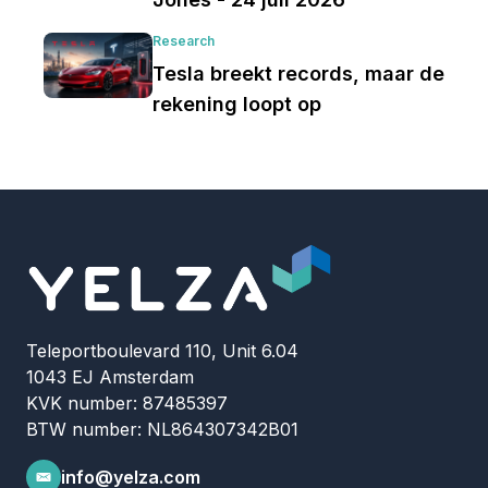
Research
Tesla breekt records, maar de
rekening loopt op
Teleportboulevard 110, Unit 6.04
1043 EJ Amsterdam
KVK number: 87485397
BTW number: NL864307342B01
info@yelza.com