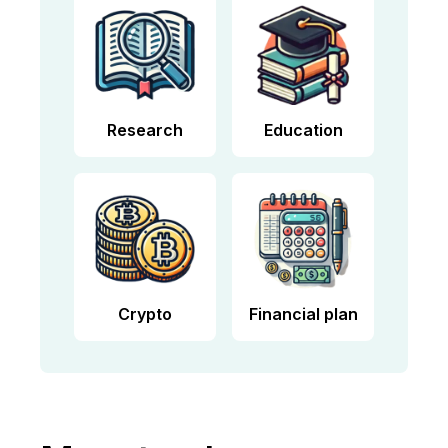
Research
Education
Crypto
Financial plan