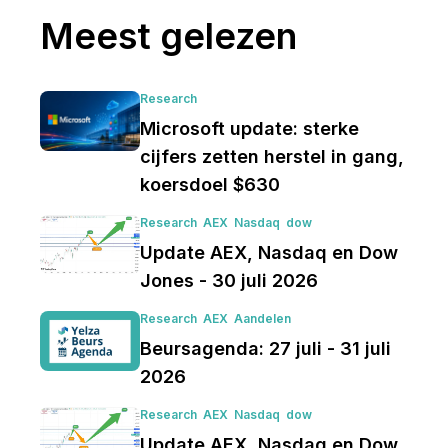
Meest gelezen
Research
Microsoft update: sterke
cijfers zetten herstel in gang,
koersdoel $630
Research
AEX
Nasdaq
dow
Update AEX, Nasdaq en Dow
Jones - 30 juli 2026
Research
AEX
Aandelen
Beursagenda: 27 juli - 31 juli
2026
Research
AEX
Nasdaq
dow
Update AEX, Nasdaq en Dow