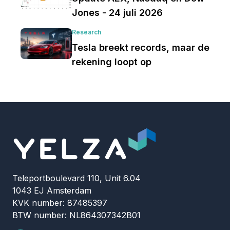
Jones - 24 juli 2026
Research
Tesla breekt records, maar de
rekening loopt op
Teleportboulevard 110, Unit 6.04
1043 EJ Amsterdam
KVK number: 87485397
BTW number: NL864307342B01