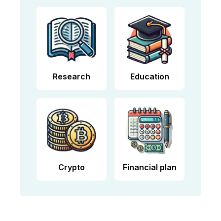
Research
Education
Crypto
Financial plan