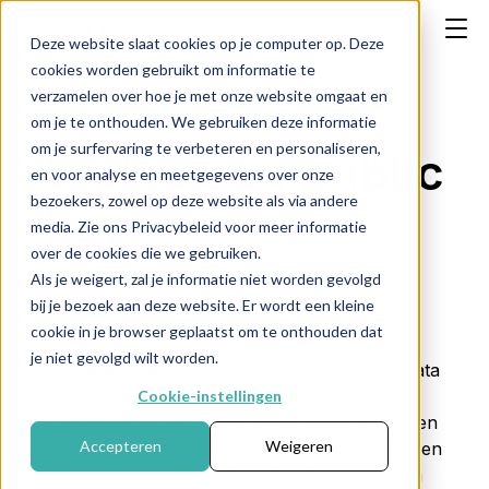
Deze website slaat cookies op je computer op. Deze
cookies worden gebruikt om informatie te
verzamelen over hoe je met onze website omgaat en
om je te onthouden. We gebruiken deze informatie
om je surfervaring te verbeteren en personaliseren,
Wat is een public
en voor analyse en meetgegevens over onze
bezoekers, zowel op deze website als via andere
key?
media. Zie ons Privacybeleid voor meer informatie
over de cookies die we gebruiken.
Als je weigert, zal je informatie niet worden gevolgd
bij je bezoek aan deze website. Er wordt een kleine
← Terug naar Crypto FAQ
cookie in je browser geplaatst om te onthouden dat
je niet gevolgd wilt worden.
Een
public key
is een stuk cryptografische data
dat wordt gebruikt om cryptocurrency te
Cookie-instellingen
ontvangen en een wallet te identificeren op een
Accepteren
Weigeren
blockchain. Deze wordt gegenereerd vanuit een
private key en kan veilig met anderen worden