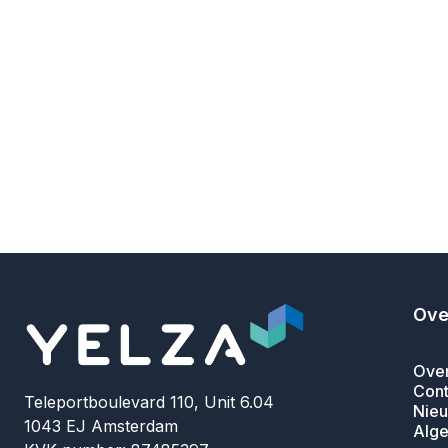
Ove
Over
Cont
Teleportboulevard 110, Unit 6.04
Nieu
1043 EJ Amsterdam
Alg