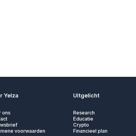
r Yelza
Uitgelicht
 ons
Research
act
Educatie
wsbrief
Crypto
emene voorwaarden
Financieel plan