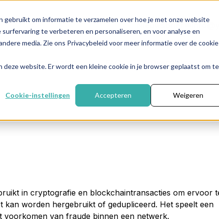
n gebruikt om informatie te verzamelen over hoe je met onze website
Nieuwsbrief
info@y
surfervaring te verbeteren en personaliseren, en voor analyse en
ndere media. Zie ons Privacybeleid voor meer informatie over de cookie
Financieel plan
FAQ
Over Yelza
aan deze website. Er wordt een kleine cookie in je browser geplaatst om te
Cookie-instellingen
Accepteren
Weigeren
bruikt in cryptografie en blockchaintransacties om ervoor t
iet kan worden hergebruikt of gedupliceerd. Het speelt een
 het voorkomen van fraude binnen een netwerk.